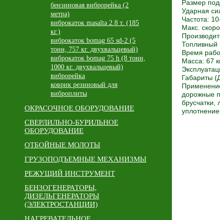
Размер по
бензиновая виброрейка (2
Ударная си
метра)
Частота: 10
виброкаток masalta 2.8 т. (185
Макс. скоро
кг.)
Производите
виброкаток bomag 65 sd-2 (5
Топливный б
тонн, 757 кг. двухвальцевый)
Время работ
виброкаток bomag 75 h (8 тонн,
Масса: 67 к
1000 кг. двухвальцевый)
Эксплуатац
виброрейка
Габариты (
коврик резиновый для
Применение
виброплиты
дорожные 
брусчатки,
ОКРАСОЧНОЕ ОБОРУДОВАНИЕ
уплотнение
СВЕРЛИЛЬНО-БУРИЛЬНОЕ
ОБОРУДОВАНИЕ
ОТБОЙНЫЕ МОЛОТЫ
ГРУЗОПОДЪЕМНЫЕ МЕХАНИЗМЫ
РЕЖУЩИЙ ИНСТРУМЕНТ
БЕНЗОГЕНЕРАТОРЫ,
ДИЗЕЛЬГЕНЕРАТОРЫ
(ЭЛЕКТРОСТАНЦИИ)
НАГРЕВАТЕЛЬНОЕ