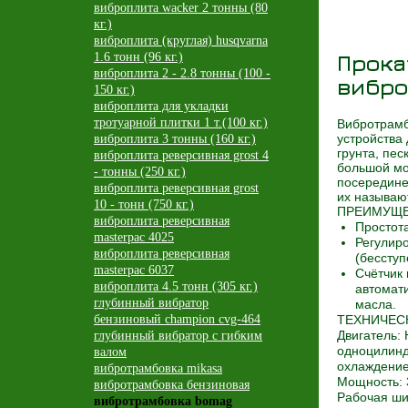
виброплита wacker 2 тонны (80
кг.)
виброплита (круглая) husqvarna
1.6 тонн (96 кг.)
Прока
виброплита 2 - 2.8 тонны (100 -
вибро
150 кг.)
виброплита для укладки
тротуарной плитки 1 т.(100 кг.)
Вибротрамб
устройства
виброплита 3 тонны (160 кг.)
грунта, пес
виброплита реверсивная grost 4
большой мо
- тонны (250 кг.)
посередине
виброплита реверсивная grost
их называ
10 - тонн (750 кг.)
ПРЕИМУЩЕ
виброплита реверсивная
Простота
masterpac 4025
Регулир
виброплита реверсивная
(бесступ
masterpac 6037
Счётчик 
виброплита 4.5 тонн (305 кг.)
автомат
глубинный вибратор
масла.
бензиновый champion cvg-464
ТЕХНИЧЕС
Двигатель:
глубинный вибратор с гибким
одноцилинд
валом
охлаждени
вибротрамбовка mikasa
Мощность: 3
вибротрамбовка бензиновая
Рабочая ши
вибротрамбовка bomag