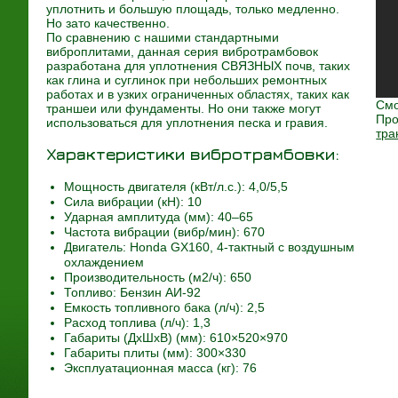
уплотнить и большую площадь, только медленно.
Но зато качественно.
По сравнению с нашими стандартными
виброплитами, данная серия вибротрамбовок
разработана для уплотнения СВЯЗНЫХ почв, таких
как глина и суглинок при небольших ремонтных
работах и в узких ограниченных областях, таких как
Смо
траншеи или фундаменты. Но они также могут
Про
использоваться для уплотнения песка и гравия.
тра
Характеристики вибротрамбовки:
Мощность двигателя (кВт/л.с.): 4,0/5,5
Сила вибрации (кН): 10
Ударная амплитуда (мм): 40–65
Частота вибрации (вибр/мин): 670
Двигатель: Honda GX160,
4-тактный
с воздушным
охлаждением
Производительность (м2/ч): 650
Топливо: Бензин
АИ-92
Емкость топливного бака (
л/ч
): 2,5
Расход топлива (
л/ч
): 1,3
Габариты (ДхШхВ) (мм): 610×520×970
Габариты плиты (мм): 300×330
Эксплуатационная масса (кг): 76