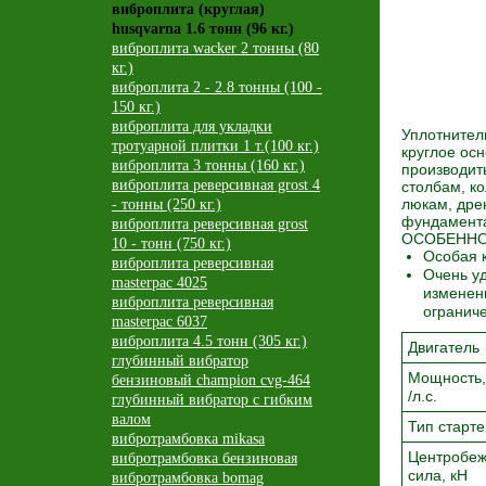
виброплита (круглая)
husqvarna 1.6 тонн (96 кг.)
виброплита wacker 2 тонны (80
кг.)
виброплита 2 - 2.8 тонны (100 -
150 кг.)
виброплита для укладки
Уплотнител
тротуарной плитки 1 т.(100 кг.)
круглое осн
виброплита 3 тонны (160 кг.)
производит
виброплита реверсивная grost 4
столбам, к
люкам, дре
- тонны (250 кг.)
фундамент
виброплита реверсивная grost
ОСОБЕНН
10 - тонн (750 кг.)
Особая к
виброплита реверсивная
Очень у
masterpac 4025
изменен
виброплита реверсивная
огранич
masterpac 6037
виброплита 4.5 тонн (305 кг.)
Двигатель
глубинный вибратор
Мощность,
бензиновый champion cvg-464
/л.с.
глубинный вибратор с гибким
валом
Тип старт
вибротрамбовка mikasa
Центробе
вибротрамбовка бензиновая
сила, кН
вибротрамбовка bomag