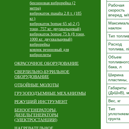
бензиновая виброрейка (2
Рабочая
метра)
скорость
виброкаток masalta 2.8 т. (185
вперед, м
кг.)
Максимал
виброкаток bomag 65 sd-2 (5
наклон
тонн, 757 кг. двухвальцевый)
виброкаток bomag 75 h (8 тонн,
Тип топл
1000 кг. двухвальцевый)
Расход
виброрейка
топлива, л
коврик резиновый для
виброплиты
Объем
топливног
ОКРАСОЧНОЕ ОБОРУДОВАНИЕ
бака, л
СВЕРЛИЛЬНО-БУРИЛЬНОЕ
Ширина
ОБОРУДОВАНИЕ
пластины,
ОТБОЙНЫЕ МОЛОТЫ
Габариты
(ДхШхВ),
ГРУЗОПОДЪЕМНЫЕ МЕХАНИЗМЫ
Вес, кг
РЕЖУЩИЙ ИНСТРУМЕНТ
Тип
БЕНЗОГЕНЕРАТОРЫ,
уплотняем
ДИЗЕЛЬГЕНЕРАТОРЫ
грунта
(ЭЛЕКТРОСТАНЦИИ)
НАГРЕВАТЕЛЬНОЕ