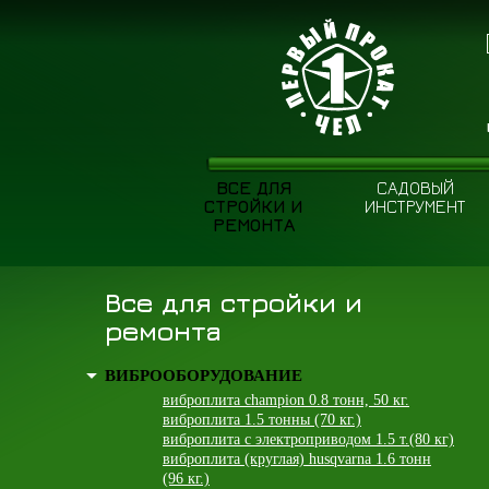
ВСЕ ДЛЯ
САДОВЫЙ
СТРОЙКИ И
ИНСТРУМЕНТ
РЕМОНТА
Все для стройки и
ремонта
ВИБРООБОРУДОВАНИЕ
виброплита champion 0.8 тонн, 50 кг.
виброплита 1.5 тонны (70 кг.)
виброплита с электроприводом 1.5 т.(80 кг)
виброплита (круглая) husqvarna 1.6 тонн
(96 кг.)