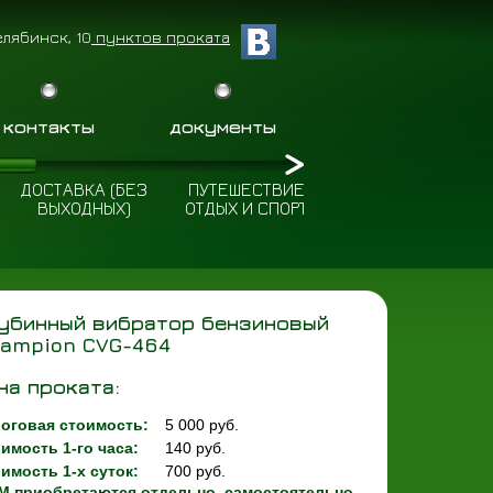
елябинск, 10
пунктов проката
контакты
документы
ДОСТАВКА (БЕЗ
ПУТЕШЕСТВИЕ
ПОЛЕЗНЫЕ
ВЫХОДНЫХ)
ОТДЫХ И СПОРТ
СОВЕТЫ
убинный вибратор бензиновый
ampion CVG-464
на проката:
оговая стоимость:
5 000 руб.
имость 1-го часа:
140 руб.
имость 1-х суток:
700 руб.
М приобретаются отдельно, самостоятельно.