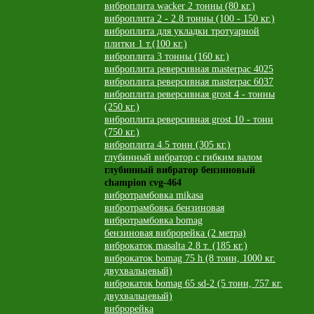
виброплита wacker 2 тонны (80 кг.)
виброплита 2 - 2.8 тонны (100 - 150 кг.)
виброплита для укладки тротуарной
плитки 1 т.(100 кг.)
виброплита 3 тонны (160 кг.)
виброплита реверсивная masterpac 4025
виброплита реверсивная masterpac 6037
виброплита реверсивная grost 4 - тонны
(250 кг.)
виброплита реверсивная grost 10 - тонн
(750 кг.)
виброплита 4.5 тонн (305 кг.)
глубинный вибратор с гибким валом
глубинный вибратор бензиновый
champion cvg-464
вибротрамбовка mikasa
вибротрамбовка бензиновая
вибротрамбовка bomag
бензиновая виброрейка (2 метра)
виброкаток masalta 2.8 т. (185 кг.)
виброкаток bomag 75 h (8 тонн, 1000 кг.
двухвальцевый)
виброкаток bomag 65 sd-2 (5 тонн, 757 кг.
двухвальцевый)
виброрейка