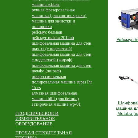
машина schtaer
ручная фрезеровальная
машинка (для снятия краски)
машина для зачистки и
полировки
рейсмус белмаш
рейсмус makita 2012nb
Рейсмус 
шлифовальная машина для стен
max-xt (с подсветкой)
шлифовальная машина для стен
с подсветкой (жираф)
шлифовальная машина для стен
metabo (жираф)
профессиональная
полировальная машина rupes lhr
15 es
алмазная шлифовальная
машина hilti (для бетона)
Шлифова
затирочная машина wp-01
машина дл
ГЕОДЕЗИЧЕСКОЕ И
Metabo (
ИЗМЕРИТЕЛЬНОЕ
ОБОРУДОВАНИЕ
ПРОЧАЯ СТРОИТЕЛЬНАЯ