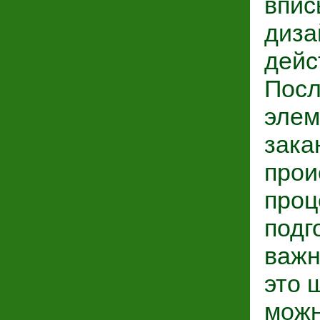
впис
диза
дейс
Посл
элем
зака
прои
проц
подг
важн
это 
можн