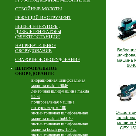
ГРУЗОПОДЪЕМНЫЕ МЕХАНИЗМЫ
ОТБОЙНЫЕ МОЛОТЫ
РЕЖУЩИЙ ИНСТРУМЕНТ
БЕНЗОГЕНЕРАТОРЫ,
ДИЗЕЛЬГЕНЕРАТОРЫ
(ЭЛЕКТРОСТАНЦИИ)
НАГРЕВАТЕЛЬНОЕ
Вибраци
ОБОРУДОВАНИЕ
шлифова
СВАРОЧНОЕ ОБОРУДОВАНИЕ
машина M
904
ШЛИФОВАЛЬНОЕ
ОБОРУДОВАНИЕ
вибрационная шлифовальная
машина makita 9046
ленточная шлифмашина makita
9404
полировальная машина
интерскол упм-180
Эксцентр
эксцентриковая шлифовальная
шлифова
машина makita bo6040
машина 
эксцентриковая шлифовальная
GEX 15
машина bosch gex 150 ac
эксцентриковая шлифовальная