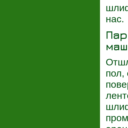
шлиф
нас.
Пар
маш
Отшл
пол,
пове
лент
шлиф
пром