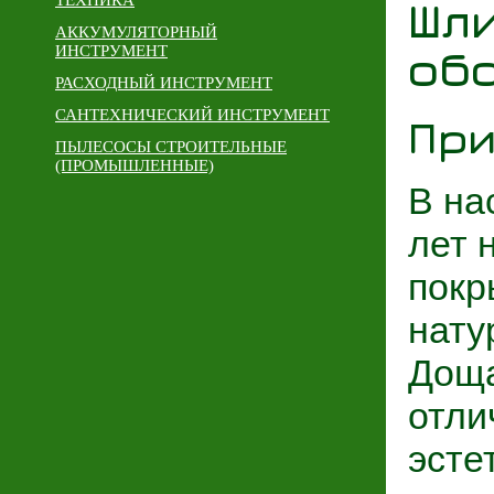
ТЕХНИКА
Шл
АККУМУЛЯТОРНЫЙ
об
ИНСТРУМЕНТ
РАСХОДНЫЙ ИНСТРУМЕНТ
САНТЕХНИЧЕСКИЙ ИНСТРУМЕНТ
Пр
ПЫЛЕСОСЫ СТРОИТЕЛЬНЫЕ
(ПРОМЫШЛЕННЫЕ)
В на
лет 
покр
нату
Доща
отли
эсте