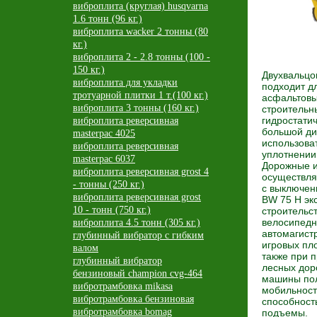
виброплита (круглая) husqvarna
1.6 тонн (96 кг.)
виброплита wacker 2 тонны (80
кг.)
виброплита 2 - 2.8 тонны (100 -
150 кг.)
Двухвальцо
виброплита для укладки
подходит д
тротуарной плитки 1 т.(100 кг.)
асфальтовы
виброплита 3 тонны (160 кг.)
строительны
гидростати
виброплита реверсивная
большой ди
masterpac 4025
использова
виброплита реверсивная
уплотнении
masterpac 6037
Дорожные и
виброплита реверсивная grost 4
осуществлят
- тонны (250 кг.)
с выключен
виброплита реверсивная grost
BW 75 H эк
10 - тонн (750 кг.)
строительс
велосипедн
виброплита 4.5 тонн (305 кг.)
автомагист
глубинный вибратор с гибким
игровых пл
валом
также при 
глубинный вибратор
лесных доро
бензиновый champion cvg-464
машины пол
вибротрамбовка mikasa
мобильност
вибротрамбовка бензиновая
способност
вибротрамбовка bomag
подъемы.