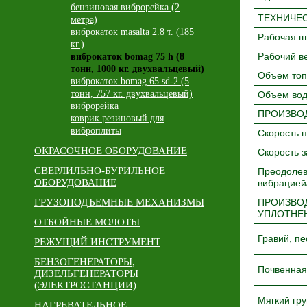
бензиновая виброрейка (2
ТЕХНИЧЕС
метра)
виброкаток masalta 2.8 т. (185
Рабочая ш
кг.)
Рабочий ве
виброкаток bomag 75 h (8
тонн, 1000 кг. двухвальцевый)
Объем топ
виброкаток bomag 65 sd-2 (5
тонн, 757 кг. двухвальцевый)
Объем вод
виброрейка
ПРОИЗВО
коврик резиновый для
виброплиты
Скорость п
ОКРАСОЧНОЕ ОБОРУДОВАНИЕ
Скорость з
СВЕРЛИЛЬНО-БУРИЛЬНОЕ
Преодолев
ОБОРУДОВАНИЕ
вибрацией
ГРУЗОПОДЪЕМНЫЕ МЕХАНИЗМЫ
ПРОИЗВО
УПЛОТНЕН
ОТБОЙНЫЕ МОЛОТЫ
Гравий, пе
РЕЖУЩИЙ ИНСТРУМЕНТ
БЕНЗОГЕНЕРАТОРЫ,
Почвенная
ДИЗЕЛЬГЕНЕРАТОРЫ
(ЭЛЕКТРОСТАНЦИИ)
Мягкий гру
НАГРЕВАТЕЛЬНОЕ