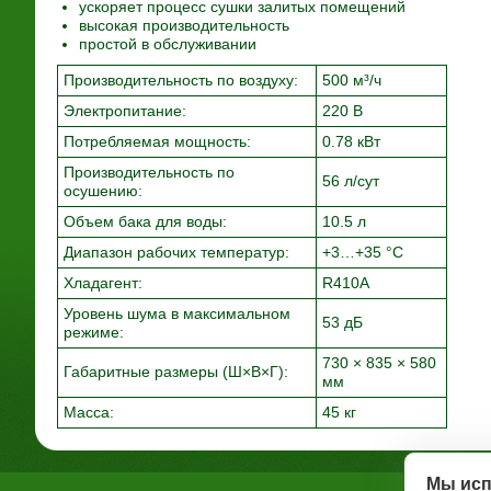
ускоряет процесс сушки залитых помещений
высокая производительность
простой в обслуживании
Производительность по воздуху:
500 м³/ч
Электропитание:
220 В
Потребляемая мощность:
0.78 кВт
Производительность по
56 л/сут
осушению:
Объем бака для воды:
10.5 л
Диапазон рабочих температур:
+3…+35 °С
Хладагент:
R410A
Уровень шума в максимальном
53 дБ
режиме:
730 × 835 × 580
Габаритные размеры (Ш×В×Г):
мм
Масса:
45 кг
Мы исп