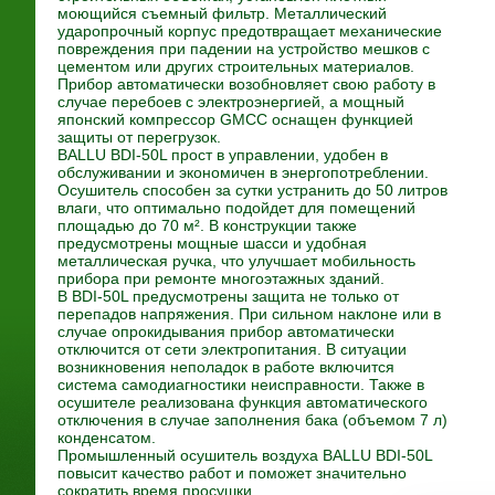
моющийся съемный фильтр. Металлический
ударопрочный корпус предотвращает механические
повреждения при падении на устройство мешков с
цементом или других строительных материалов.
Прибор автоматически возобновляет свою работу в
случае перебоев с электроэнергией, а мощный
японский компрессор GMCC оснащен функцией
защиты от перегрузок.
BALLU BDI-50L прост в управлении, удобен в
обслуживании и экономичен в энергопотреблении.
Осушитель способен за сутки устранить до 50 литров
влаги, что оптимально подойдет для помещений
площадью до 70 м². В конструкции также
предусмотрены мощные шасси и удобная
металлическая ручка, что улучшает мобильность
прибора при ремонте многоэтажных зданий.
В BDI-50L предусмотрены защита не только от
перепадов напряжения. При сильном наклоне или в
случае опрокидывания прибор автоматически
отключится от сети электропитания. В ситуации
возникновения неполадок в работе включится
система самодиагностики неисправности. Также в
осушителе реализована функция автоматического
отключения в случае заполнения бака (объемом 7 л)
конденсатом.
Промышленный осушитель воздуха BALLU BDI-50L
повысит качество работ и поможет значительно
сократить время просушки.