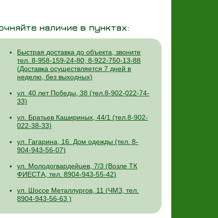
очняйте наличие в пунктах:
Быстрая доставка до объекта, звоните
тел. 8-958-159-24-80; 8-922-750-13-88
(Доставка осуществляется 7 дней в
неделю, без выходных)
ул. 40 лет Победы, 38 (тел.8-902-022-74-
33)
ул. Братьев Кашириных, 44/1 (тел.8-902-
022-38-33)
ул. Гагарина, 16. Дом одежды (тел. 8-
904-943-56-07)
ул. Молодогвардейцев, 7/3 (Возле ТК
ФИЕСТА, тел. 8904-943-55-42)
ул. Шоссе Металлургов, 11 (ЧМЗ, тел.
8904-943-56-63 )