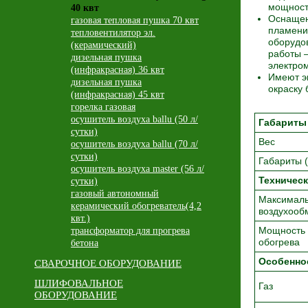
мощност
40 квт
Оснащен
газовая тепловая пушка 70 квт
пламени
тепловентилятор эл.
оборудо
(керамический)
работы 
дизельная пушка
электро
(инфракрасная) 36 квт
Имеют э
дизельная пушка
окраску 
(инфракрасная) 45 квт
горелка газовая
осушитель воздуха ballu (50 л/
Габариты 
сутки)
Вес
осушитель воздуха ballu (70 л/
сутки)
Габариты 
осушитель воздуха master (56 л/
Техническ
сутки)
газовый автономный
Максимал
керамический обогреватель(4,2
воздухооб
квт.)
Мощность
трансформатор для прогрева
обогрева
бетона
Особенно
СВАРОЧНОЕ ОБОРУДОВАНИЕ
ШЛИФОВАЛЬНОЕ
Газ
ОБОРУДОВАНИЕ