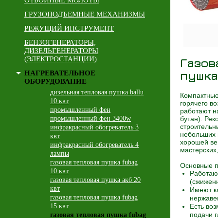
ОТБОЙНЫЕ МОЛОТЫ
ГРУЗОПОДЪЕМНЫЕ МЕХАНИЗМЫ
РЕЖУЩИЙ ИНСТРУМЕНТ
БЕНЗОГЕНЕРАТОРЫ,
ДИЗЕЛЬГЕНЕРАТОРЫ
(ЭЛЕКТРОСТАНЦИИ)
Газов
пушка
НАГРЕВАТЕЛЬНОЕ
ОБОРУДОВАНИЕ
дизельная тепловая пушка ballu
Компактные
10 квт
горячего в
промышленный фен
работают н
промышленный фен 3400w
бутан). Ре
строительн
инфракрасный обогреватель 3
небольших 
квт
хорошей ве
инфракрасный обогреватель 4
мастерских,
лампы
газовая тепловая пушка fubag
Основные 
10 квт
Работают
газовая тепловая пушка акб 20
(сжиженн
квт
Имеют к
газовая тепловая пушка fubag
нержаве
15 квт
Есть во
подачи г
газовая тепловая пушка fubag