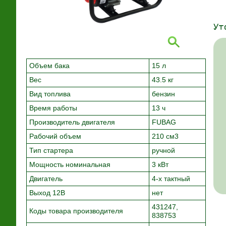
Ут
Объем бака
15 л
Вес
43.5 кг
Вид топлива
бензин
Время работы
13 ч
Производитель двигателя
FUBAG
Рабочий объем
210 см3
Тип стартера
ручной
Мощность номинальная
3 кВт
Двигатель
4-х тактный
Выход 12В
нет
431247,
Коды товара производителя
838753