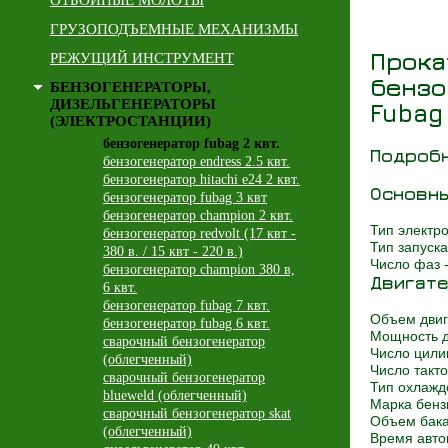
ОТБОЙНЫЕ МОЛОТЫ
ГРУЗОПОДЪЕМНЫЕ МЕХАНИЗМЫ
Прока
РЕЖУЩИЙ ИНСТРУМЕНТ
бензо
БЕНЗОГЕНЕРАТОРЫ,
ДИЗЕЛЬГЕНЕРАТОРЫ
Fubag
(ЭЛЕКТРОСТАНЦИИ)
бензогенератор fubag 2 квт.
Подроб
бензогенератор endress 2.5 квт.
бензогенератор hitachi e24 2 квт.
Основны
бензогенератор fubag 3 квт
бензогенератор champion 2 квт.
Тип электр
бензогенератор redvolt (17 квт -
Тип запуска
380 в. / 15 квт - 220 в.)
Число фаз 
бензогенератор champion 380 в,
Двигате
6 квт.
бензогенератор fubag 7 квт.
Объем двиг
бензогенератор fubag 6 квт.
Мощность д
сварочный бензогенератор
Число цили
(облегченный)
Число такто
сварочный бензогенератор
Тип охлажд
blueweld (облегченный)
Марка бенз
сварочный бензогенератор skat
Объем бака
(облегченный)
Время авто