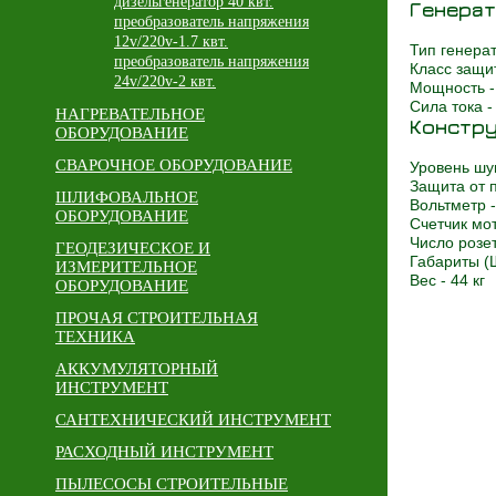
дизельгенератор 40 квт.
Генера
преобразователь напряжения
12v/220v-1.7 квт.
Тип генера
преобразователь напряжения
Класс защи
24v/220v-2 квт.
Мощность 
Сила тока 
НАГРЕВАТЕЛЬНОЕ
Констру
ОБОРУДОВАНИЕ
СВАРОЧНОЕ ОБОРУДОВАНИЕ
Уровень шу
Защита от 
ШЛИФОВАЛЬНОЕ
Вольтметр 
ОБОРУДОВАНИЕ
Счетчик мо
Число розет
ГЕОДЕЗИЧЕСКОЕ И
Габариты (
ИЗМЕРИТЕЛЬНОЕ
Вес - 44 кг
ОБОРУДОВАНИЕ
ПРОЧАЯ СТРОИТЕЛЬНАЯ
ТЕХНИКА
АККУМУЛЯТОРНЫЙ
ИНСТРУМЕНТ
САНТЕХНИЧЕСКИЙ ИНСТРУМЕНТ
РАСХОДНЫЙ ИНСТРУМЕНТ
ПЫЛЕСОСЫ СТРОИТЕЛЬНЫЕ