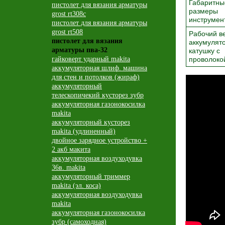
Габаритны
пистолет для вязания арматуры
размеры
grost rt308c
инструмен
пистолет для вязания арматуры
grost rt508
Рабочий ве
пистолет для вязания
аккумулят
арматуры пва-32
катушку с
гайковерт ударный makita
проволоко
аккумуляторная шлиф. машина
для стен и потолков (жираф)
аккумуляторный
телескопичекий кусторез зубр
аккумуляторная газонокосилка
makita
аккумуляторный кусторез
makita (удлиненный)
двойное зарядное устройство +
2 акб макита
аккумуляторная воздуходувка
36в. makita
аккумуляторный триммер
makita (эл. коса)
аккумуляторная воздуходувка
makita
аккумуляторная газонокосилка
зубр (самоходная)