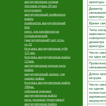
аккумуляторная газовая
арматуры
тепловая пушка 20 квт
Диаметр
шуруповерт
связываем
аккумуляторный перфоратор
арматуры
makita
перфоратор аккумуляторный
Время свя
hilti
Типы наса
пресс для пресфитингов
зависимос
гидравлический
совокупно
(аккумуляторный) квт пгра-
диаметра
со-32
арматуры
болгарка аккумуляторная зубр
Число свя
125 мм.
на одну ка
болгарка аккумуляторная makita
125мм.
Проволока
аккумуляторная цепная пила
связывани
makita
Длина про
аккумуляторный шприц для
катушке
смазки makita
болгарка аккумуляторная makita
Число свя
180мм.
на одном
сабельная ножовка
полностью
аккумуляторная makita
заряженн
пила дисковая (циркулярка)
аккумулят
аккумуляторная makita