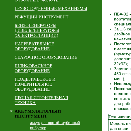
ОТБОЙНЫЕ МОЛОТЫ
ГРУЗОПОДЪЕМНЫЕ МЕХАНИЗМЫ
ПВА-32 -
РЕЖУЩИЙ ИНСТРУМЕНТ
портати
специал
БЕНЗОГЕНЕРАТОРЫ,
За 1.6 с
ДИЗЕЛЬГЕНЕРАТОРЫ
двойное
(ЭЛЕКТРОСТАНЦИИ)
нажатие
НАГРЕВАТЕЛЬНОЕ
Пистоле
ОБОРУДОВАНИЕ
имеет ш
(арматур
СВАРОЧНОЕ ОБОРУДОВАНИЕ
дополни
32х32);
ШЛИФОВАЛЬНОЕ
Заряжен
ОБОРУДОВАНИЕ
450 связ
мин.);
ГЕОДЕЗИЧЕСКОЕ И
Использу
ИЗМЕРИТЕЛЬНОЕ
Позволяе
ОБОРУДОВАНИЕ
положен
ПРОЧАЯ СТРОИТЕЛЬНАЯ
вертика
ТЕХНИКА
для рабо
плоскост
АККУМУЛЯТОРНЫЙ
ИНСТРУМЕНТ
Технически
аккумуляторный глубинный
Модель пи
вибратор
для вязки