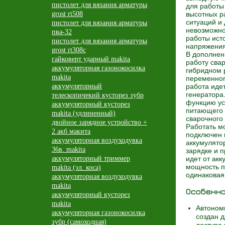
пистолет для вязания арматуры
для работы 
grost rt508
высотных р
ситуаций и 
пистолет для вязания арматуры
невозможно
пва-32
работы ист
пистолет для вязания арматуры
напряжения
grost rt308c
В дополнен
гайковерт ударный makita
работу свар
аккумуляторная газонокосилка
гибридном 
makita
переменног
аккумуляторный
работа иде
генератора
телескопичекий кусторез зубр
функцию ус
аккумуляторный кусторез
питающего 
makita (удлиненный)
сварочного 
двойное зарядное устройство +
Работать м
2 акб макита
подключен к
аккумуляторная воздуходувка
аккумулято
36в. makita
зарядке и п
аккумуляторный триммер
идет от акк
мощность п
makita (эл. коса)
одинаковая 
аккумуляторная воздуходувка
makita
Особенн
аккумуляторный кусторез
makita
Автоном
аккумуляторная газонокосилка
создан д
зубр (самоходная)