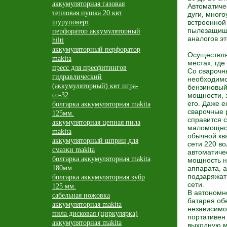
аккумуляторная газовая
Автоматиче
тепловая пушка 20 квт
дуги, мног
шуруповерт
встроенной 
пылезащищё
перфоратор аккумуляторный
аналогов эт
hilti
аккумуляторный перфоратор
Осуществля
makita
местах, где
пресс для пресфитингов
Со сварочн
гидравлический
необходимо
(аккумуляторный) квт пгра-
бензиновый
со-32
мощности, 
его. Даже 
болгарка аккумуляторная makita
сварочные 
125мм.
справится 
аккумуляторная цепная пила
маломощног
makita
обычной кв
аккумуляторный шприц для
сети 220 во
смазки makita
автоматиче
болгарка аккумуляторная makita
мощность н
180мм.
аппарата, 
подзаряжат
болгарка аккумуляторная зубр
сети.
125 мм.
В автономн
сабельная ножовка
батарея об
аккумуляторная makita
независимос
пила дисковая (циркулярка)
портативен
аккумуляторная makita
выходную м