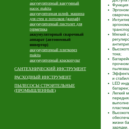
доступа 
аккумуляторный вакуумный
Функция
насос makita
Эргоном
аккумуляторная шлиф. машина
сварочн
для стен и потолков (жираф)
Интуити
аккумуляторный пистолет для
эргономи
герметика
транспор
Мягкий с
аккумуляторный сварочный
регулир
аппарат (автономный
антиприг
инвертор)
Высокот
аккумуляторный плиткорез
тока;
makita
Батарей
аккумуляторный краскопульт
прочном 
пылезащ
САНТЕХНИЧЕСКИЙ ИНСТРУМЕНТ
Эффекти
РАСХОДНЫЙ ИНСТРУМЕНТ
и стабил
LED инд
ПЫЛЕСОСЫ СТРОИТЕЛЬНЫЕ
батареи;
(ПРОМЫШЛЕННЫЕ)
Легкий м
передня
выполне
пластика
Высокот
обеспеч
жизни б
зарядки,