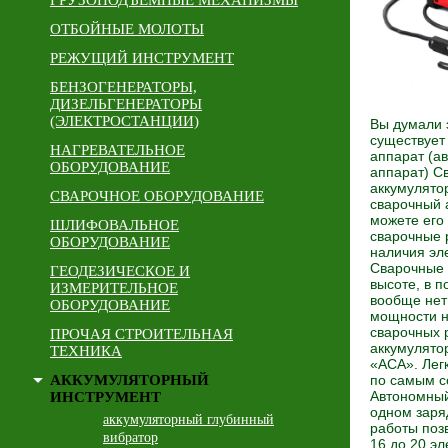
ГРУЗОПОДЪЕМНЫЕ МЕХАНИЗМЫ
ОТБОЙНЫЕ МОЛОТЫ
РЕЖУЩИЙ ИНСТРУМЕНТ
БЕНЗОГЕНЕРАТОРЫ,
ДИЗЕЛЬГЕНЕРАТОРЫ
(ЭЛЕКТРОСТАНЦИИ)
Вы думали 
существует
НАГРЕВАТЕЛЬНОЕ
аппарат (а
ОБОРУДОВАНИЕ
аппарат) С
аккумулято
СВАРОЧНОЕ ОБОРУДОВАНИЕ
сварочный 
можете его
ШЛИФОВАЛЬНОЕ
сварочные 
ОБОРУДОВАНИЕ
наличия эл
Сварочные 
ГЕОДЕЗИЧЕСКОЕ И
высоте, в по
ИЗМЕРИТЕЛЬНОЕ
вообще нет
ОБОРУДОВАНИЕ
мощности н
сварочных 
ПРОЧАЯ СТРОИТЕЛЬНАЯ
аккумулято
ТЕХНИКА
«АСА». Лег
АККУМУЛЯТОРНЫЙ
по самым с
Автономный
ИНСТРУМЕНТ
одном заря
аккумуляторный глубинный
работы поз
вибратор
16 до 20 эл