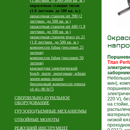
(3 лит/мин. от 500-3000 кв. м.)
окрасочная станция титан
(1.8 лит/мин. до 500 кв. м.)
окрасочная станция spt 390 (2
лит/мин. до 500 кв. м.)
окрасочная станция spt 440 (1.8
лит/мин. до 500 кв. м.)
Окрас
окрасочная станция graco gx 21
(1.8 лит/мин. до 500 кв. м.)
напро
компрессор fubag (рессивер 25
литров)
Поршнево
компрессор fubag (рессивер 50
Titan Per
литров)
электрич
краскопульт электрический
заборник
bosch; sturm; энергомаш; schtaer
Небольшой
хопер-ковш-лопата
мин), комп
бензиновый компрессор remeza
поршневой
сб 4/с-90 lb75
электричес
СВЕРЛИЛЬНО-БУРИЛЬНОЕ
220 V), б
ОБОРУДОВАНИЕ
на стойке
распылен
ГРУЗОПОДЪЕМНЫЕ МЕХАНИЗМЫ
материало
ОТБОЙНЫЕ МОЛОТЫ
низкой вя
проходное
РЕЖУЩИЙ ИНСТРУМЕНТ