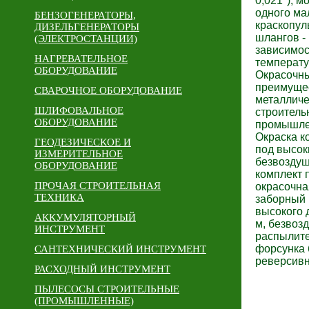
0,021"), 
одного ма
БЕНЗОГЕНЕРАТОРЫ,
краскопул
ДИЗЕЛЬГЕНЕРАТОРЫ
шлангов -
(ЭЛЕКТРОСТАНЦИИ)
зависимос
НАГРЕВАТЕЛЬНОЕ
температу
ОБОРУДОВАНИЕ
Окрасочны
преимущес
СВАРОЧНОЕ ОБОРУДОВАНИЕ
металличе
ШЛИФОВАЛЬНОЕ
строитель
ОБОРУДОВАНИЕ
промышле
Окраска к
ГЕОДЕЗИЧЕСКОЕ И
под высок
ИЗМЕРИТЕЛЬНОЕ
безвоздуш
ОБОРУДОВАНИЕ
комплект 
ПРОЧАЯ СТРОИТЕЛЬНАЯ
окрасочна
ТЕХНИКА
заборный 
высокого 
АККУМУЛЯТОРНЫЙ
м, безвоз
ИНСТРУМЕНТ
распылите
форсунка
САНТЕХНИЧЕСКИЙ ИНСТРУМЕНТ
реверсивн
РАСХОДНЫЙ ИНСТРУМЕНТ
ПЫЛЕСОСЫ СТРОИТЕЛЬНЫЕ
(ПРОМЫШЛЕННЫЕ)