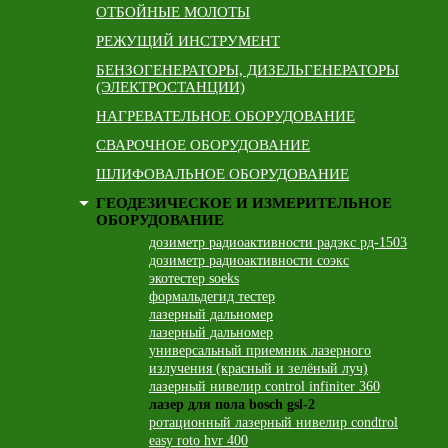
ОТБОЙНЫЕ МОЛОТЫ
РЕЖУЩИЙ ИНСТРУМЕНТ
БЕНЗОГЕНЕРАТОРЫ, ДИЗЕЛЬГЕНЕРАТОРЫ
(ЭЛЕКТРОСТАНЦИИ)
НАГРЕВАТЕЛЬНОЕ ОБОРУДОВАНИЕ
СВАРОЧНОЕ ОБОРУДОВАНИЕ
ШЛИФОВАЛЬНОЕ ОБОРУДОВАНИЕ
ГЕОДЕЗИЧЕСКОЕ И ИЗМЕРИТЕЛЬНОЕ
ОБОРУДОВАНИЕ
дозиметр радиоактивности радэкс рд-1503
дозиметр радиоактивности соэкс
экотестер soeks
формальдегид тестер
лазерный дальномер
лазерный дальномер
универсальный приемник лазерного
излучения (красный и зелёный луч)
лазерный нивелир control infiniter 360
лазер для пола bosch gsl-2
ротационный лазерный нивелир condtrol
easy roto hvr 400