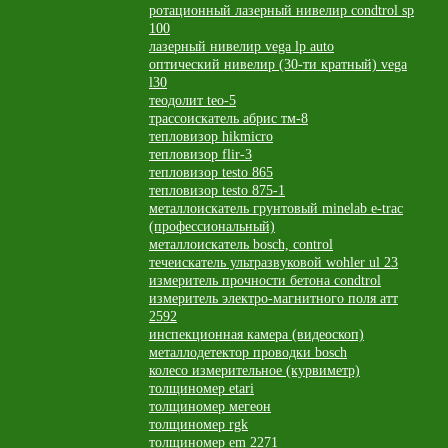
ротационный лазерный нивелир condtrol sp
100
лазерный нивелир vega lp auto
оптический нивелир (30-ти кратный) vega
l30
теодолит teo-5
трассоискатель абрис тм-8
тепловизор hikmicro
тепловизор flir-3
тепловизор testo 865
тепловизор testo 875-1
металлоискатель грунтовый minelab e-trac
(профессиональный)
металлоискатель bosch, control
течеискатель ультразвуковой wohler ul 23
измеритель прочности бетона condtrol
измеритель электро-магнитного поля атт
2592
инспекционная камера (видеоскоп)
металлодетектор проводки bosch
колесо измерительное (курвиметр)
толщиномер etari
толщиномер мегеон
толщиномер rgk
толщиномер em 2271