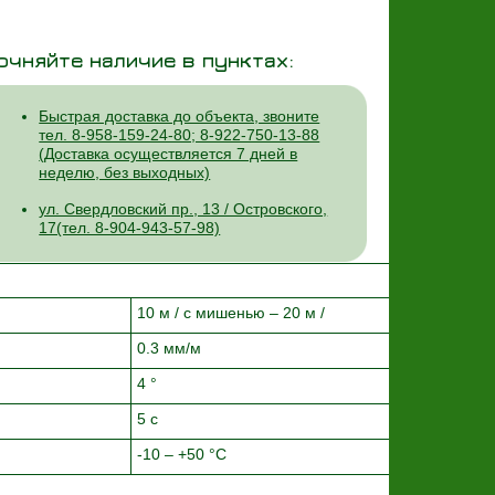
очняйте наличие в пунктах:
Быстрая доставка до объекта, звоните
тел. 8-958-159-24-80; 8-922-750-13-88
(Доставка осуществляется 7 дней в
неделю, без выходных)
ул. Свердловский пр., 13 / Островского,
17(тел. 8-904-943-57-98)
10 м / с мишенью – 20 м /
0.3 мм/м
4 °
5 с
-10 – +50 °C