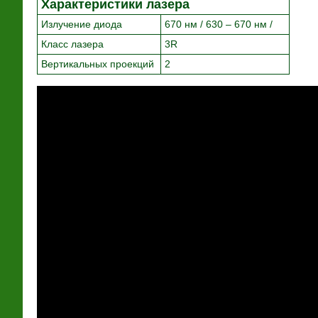
Характеристики лазера
Излучение
диода
670 нм
/ 630 – 670 нм /
Класс
лазера
3R
Вертикальных
проекций
2