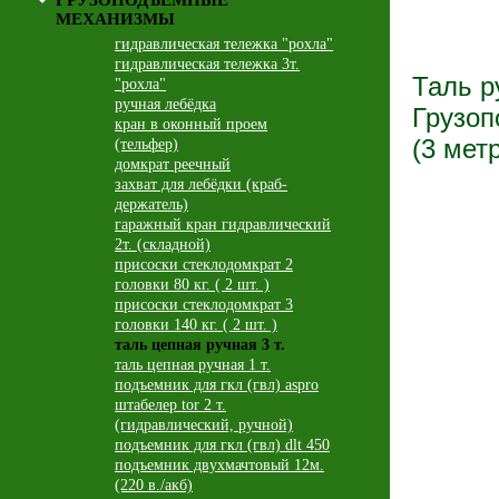
ГРУЗОПОДЪЕМНЫЕ
МЕХАНИЗМЫ
гидравлическая тележка "рохла"
гидравлическая тележка 3т.
Таль р
"рохла"
ручная лебёдка
Грузоп
кран в оконный проем
(3 мет
(тельфер)
домкрат реечный
захват для лебёдки (краб-
держатель)
гаражный кран гидравлический
2т. (складной)
присоски cтеклодомкрат 2
головки 80 кг. ( 2 шт. )
присоски cтеклодомкрат 3
головки 140 кг. ( 2 шт. )
таль цепная ручная 3 т.
таль цепная ручная 1 т.
подъемник для гкл (гвл) aspro
штабелер tor 2 т.
(гидравлический, ручной)
подъемник для гкл (гвл) dlt 450
подъемник двухмачтовый 12м.
(220 в./акб)