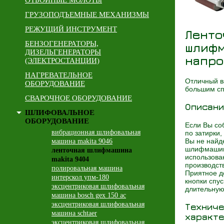
ОТБОЙНЫЕ МОЛОТЫ
ГРУЗОПОДЪЕМНЫЕ МЕХАНИЗМЫ
РЕЖУЩИЙ ИНСТРУМЕНТ
Ленто
БЕНЗОГЕНЕРАТОРЫ,
шлиф
ДИЗЕЛЬГЕНЕРАТОРЫ
напро
(ЭЛЕКТРОСТАНЦИИ)
НАГРЕВАТЕЛЬНОЕ
Отличный в
ОБОРУДОВАНИЕ
большим сп
СВАРОЧНОЕ ОБОРУДОВАНИЕ
Описани
ШЛИФОВАЛЬНОЕ
ОБОРУДОВАНИЕ
Если Вы со
вибрационная шлифовальная
по затирки,
Вы не найд
машина makita 9046
шлифмашина
ленточная шлифмашина
использова
makita 9404
производст
полировальная машина
Приятное д
интерскол упм-180
кнопки спу
эксцентриковая шлифовальная
длительную
машина bosch gex 150 ac
эксцентриковая шлифовальная
Техниче
машина schtaer
характе
эксцентриковая шлифовальная