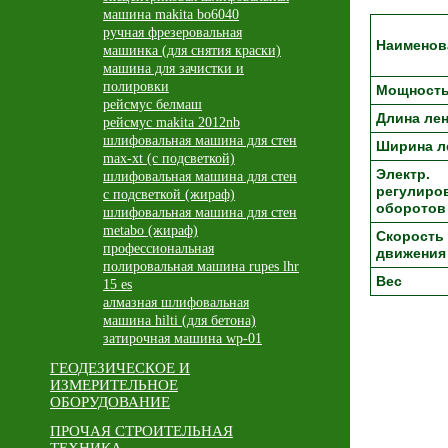
машина makita bo6040
ручная фрезеровальная
Наименов
машинка (для снятия краски)
машина для зачистки и
полировки
Мощност
рейсмус белмаш
Длина ле
рейсмус makita 2012nb
шлифовальная машина для стен
Ширина л
max-xt (с подсветкой)
Электр.
шлифовальная машина для стен
регулиро
с подсветкой (жираф)
оборотов
шлифовальная машина для стен
metabo (жираф)
Скорость
профессиональная
движения
полировальная машина rupes lhr
Вес
15 es
алмазная шлифовальная
машина hilti (для бетона)
затирочная машина wp-01
ГЕОДЕЗИЧЕСКОЕ И
ИЗМЕРИТЕЛЬНОЕ
ОБОРУДОВАНИЕ
ПРОЧАЯ СТРОИТЕЛЬНАЯ