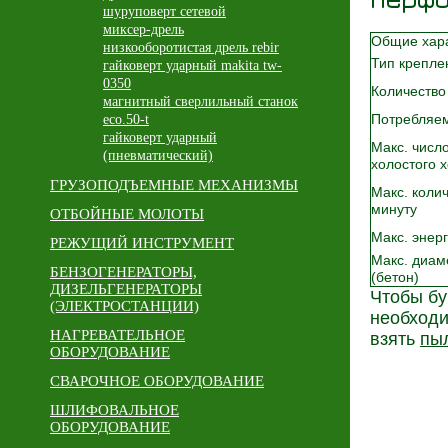
шуруповерт сетевой
миксер-дрель
Общие хара
низкооборотистая дрель rebir
Тип крепле
гайковерт ударный makita tw-
0350
Количество
магнитный сверлильный станок
Потребляе
eco.50-t
гайковерт ударный
Макс. числ
(пневматический)
холостого 
ГРУЗОПОДЪЕМНЫЕ МЕХАНИЗМЫ
Макс. колич
минуту
ОТБОЙНЫЕ МОЛОТЫ
Макс. энер
РЕЖУЩИЙ ИНСТРУМЕНТ
Макс. диам
БЕНЗОГЕНЕРАТОРЫ,
(бетон)
ДИЗЕЛЬГЕНЕРАТОРЫ
Чтобы бу
(ЭЛЕКТРОСТАНЦИИ)
необход
НАГРЕВАТЕЛЬНОЕ
взять
пы
ОБОРУДОВАНИЕ
СВАРОЧНОЕ ОБОРУДОВАНИЕ
ШЛИФОВАЛЬНОЕ
ОБОРУДОВАНИЕ