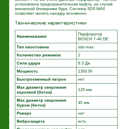
установлена предохранительная муфта, на случай
внезапной блокировки бура. Система SDS MAX
позволяет менять насадку мгновенно.
Технические характеристики
Перфоратор
Наименование
BOSCH 7-46 DE
Тип хвостовика
sds-max
Количество режимов
2
Сила удара
9.3 Дж
Мощность
1350 Вт
Быстросменный патрон
нет
Max диаметр сверления
120 мм
коронкой (бетон)
Max диаметр сверления
45 мм
буром (бетон)
Реверс
нет
Виброзащита
есть