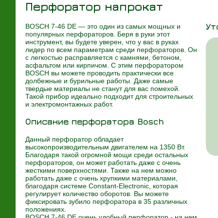
Перфоратор напрокат
Ут
BOSCH 7-46 DE — это один из самых мощных и
популярных перфораторов. Беря в руки этот
инструмент, вы будете уверен, что у вас в руках
лидер по всем параметрам среди перфораторов. Он
с легкостью расправляется с камнями, бетоном,
асфальтом или кирпичом. С этим перфоратором
BOSCH вы можете проводить практически все
долбежные и бурильные работы. Даже самые
твердые материалы не станут для вас помехой.
Такой прибор идеально подходит для строительных
и электромонтажных работ.
Описание перфоратора Bosch
Данный перфоратор обладает
высокопроизводительным двигателем на 1350 Вт.
Благодаря такой огромной мощи среди остальных
перфораторов, он может работать даже с очень
жесткими поверхностями. Также на нем можно
работать даже с очень хрупкими материалами,
благодаря системе Constant-Electronic, которая
регулирует количество оборотов. Вы можете
фиксировать зубило перфоратора в 35 различных
положениях.
BOSCH 7-46 DE очень удобный перфоратор - на нем