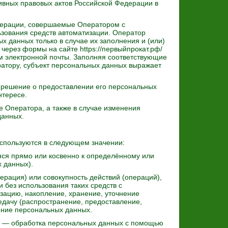
ивных правовых актов Российской Федерации в
перации, совершаемые Оператором с
зования средств автоматизации. Оператор
 данных только в случае их заполнения и (или)
через формы на сайте https://первыйпрокат.рф/
м электронной почты. Заполняя соответствующие
атору, субъект персональных данных выражает
 решение о предоставлении его персональных
нтересе.
 Оператора, а также в случае изменения
данных.
спользуются в следующем значении:
я прямо или косвенно к определённому или
 данных).
рация) или совокупность действий (операций),
 без использования таких средств с
зацию, накопление, хранение, уточнение
едачу (распространение, предоставление,
жение персональных данных.
— обработка персональных данных с помощью