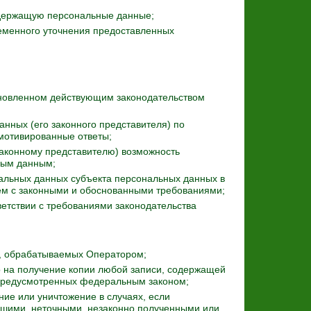
одержащую персональные данные;
еменного уточнения предоставленных
ановленном действующим законодательством
нных (его законного представителя) по
мотивированные ответы;
законному представителю) возможность
ьным данным;
альных данных субъекта персональных данных в
ием с законными и обоснованными требованиями;
етствии с требованиями законодательства
, обрабатываемых Оператором;
о на получение копии любой записи, содержащей
 предусмотренных федеральным законом;
ние или уничтожение в случаях, если
шими, неточными, незаконно полученными или