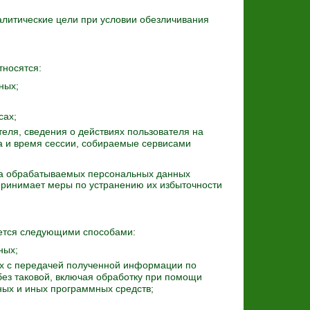
налитические цели при условии обезличивания
носятся:
ных;
сах;
еля, сведения о действиях пользователя на
а и время сессии, собираемые сервисами
ма обрабатываемых персональных данных
принимает меры по устранению их избыточности
ется следующими способами:
ных;
х с передачей полученной информации по
з таковой, включая обработку при помощи
ых и иных программных средств;