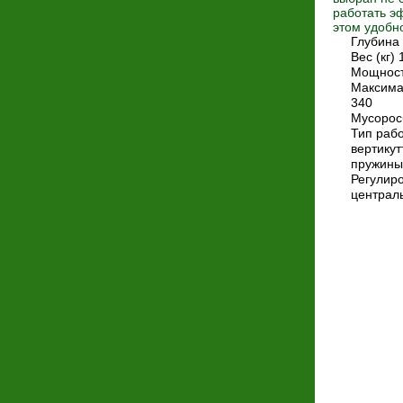
работать э
этом удобн
Глубина 
Вес (кг) 
Мощност
Максима
340
Мусорос
Тип рабо
вертикут
пружины
Регулиро
централ