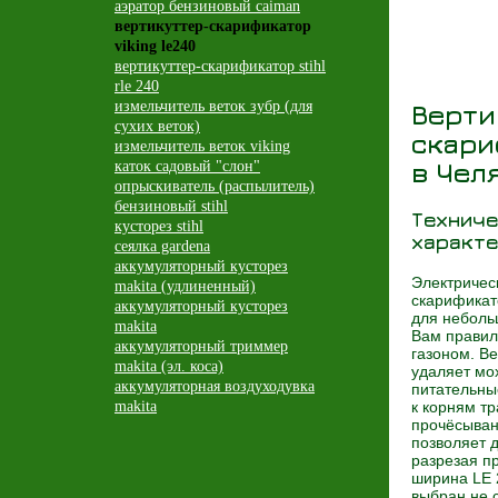
аэратор бензиновый caiman
вертикуттер-скарификатор
viking le240
вертикуттер-скарификатор stihl
rle 240
измельчитель веток зубр (для
Верти
сухих веток)
скари
измельчитель веток viking
в Чел
каток садовый "слон"
опрыскиватель (распылитель)
бензиновый stihl
Техниче
кусторез stihl
характе
сеялка gardena
аккумуляторный кусторез
Электричес
makita (удлиненный)
скарификат
аккумуляторный кусторез
для неболь
makita
Вам правил
аккумуляторный триммер
газоном. В
makita (эл. коса)
удаляет мо
аккумуляторная воздуходувка
питательны
makita
к корням т
прочёсыван
позволяет д
разрезая п
ширина LE 2
выбран не 