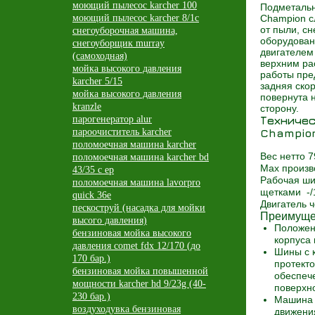
моющий пылесос karcher 100
Подметаль
моющий пылесос karcher 8/1c
Champion с
от пыли, сн
снегоуборочная машина,
оборудова
снегоуборщик murray
двигателем
(самоходная)
верхним ра
мойка высокого давления
работы пре
karcher 5/15
задняя ско
мойка высокого давления
повернута 
kranzle
сторону.
парогенератор alur
Техничес
пароочиститель karcher
Champio
поломоечная машина karcher
Вес нетто
7
поломоечная машина karcher bd
Max произ
43/35 c ep
Рабочая ши
поломоечная машина lavorpro
щетками
-
quick 36e
Двигатель
ч
пескоструй (насадка для мойки
Преимуще
высого давления)
Положен
бензиновая мойка высокого
корпуса 
давления comet fdx 12/170 (до
Шины с 
170 бар.)
протект
бензиновая мойка повышенной
обеспеч
мощности karcher hd 9/23g (40-
поверхн
230 бар.)
Машина 
воздуходувка бензиновая
движения