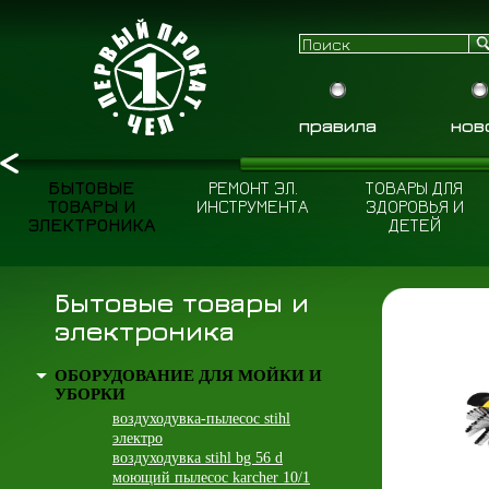
правила
нов
БЫТОВЫЕ
РЕМОНТ ЭЛ.
ТОВАРЫ ДЛЯ
ТОВАРЫ И
ИНСТРУМЕНТА
ЗДОРОВЬЯ И
ЭЛЕКТРОНИКА
ДЕТЕЙ
Бытовые товары и
электроника
ОБОРУДОВАНИЕ ДЛЯ МОЙКИ И
УБОРКИ
воздуходувка-пылесос stihl
электро
воздуходувка stihl bg 56 d
моющий пылесос karcher 10/1