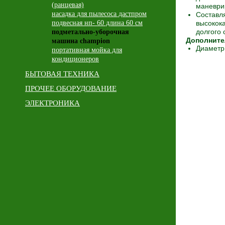
(ранцевая)
маневри
насадка для пылесоса дастпром
Составл
подвесная нп- 60 длина 60 см
высокок
долгого 
подметально-уборочная
Дополните
машина champion
Диаметр 
портативная мойка для
кондиционеров
БЫТОВАЯ ТЕХНИКА
ПРОЧЕЕ ОБОРУДОВАНИЕ
ЭЛЕКТРОНИКА