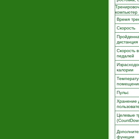
Тренирово
компьютер
Время тре
Скорость
Пройденн
дистанция
Скорость 
педалей
Израсходо
калории
Температу
помещени
Пульс
Хранение 
пользоват
Целевые т
(CountDow
Дополните
функции