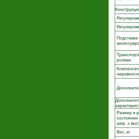
Конструкци
Регулиров
Регулиров
Подставка
аксессуар
Транспорт
ролики
Компенса
неровност
Дополните
Дополните
характерис
Размер в 
состоянии 
шир. х выс
Вес, кг