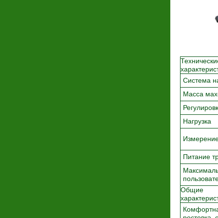
Технически
характерис
Система н
Масса мах
Регулировк
Нагрузка
Измерение
Питание т
Максималь
пользоват
Общие
характерис
Комфортн
ростовка, 